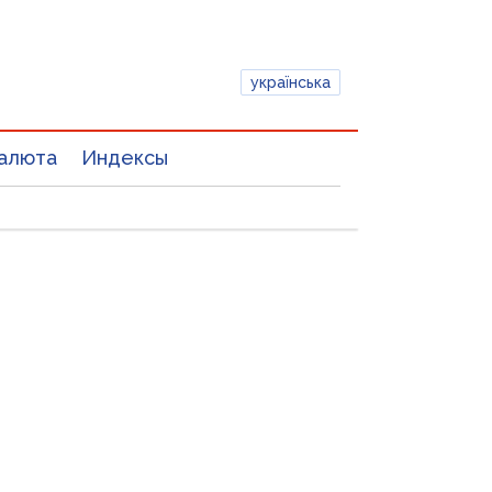
українська
алюта
Индексы