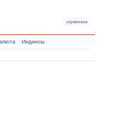
українська
алюта
Индексы