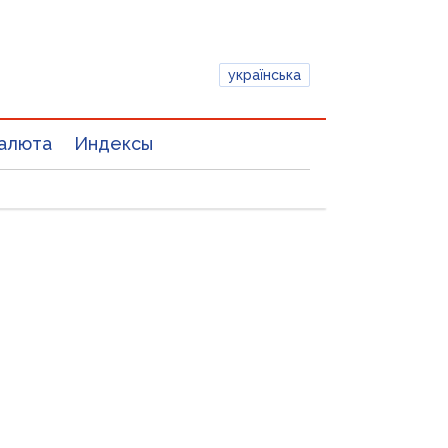
українська
алюта
Индексы