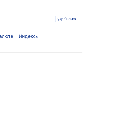
українська
алюта
Индексы