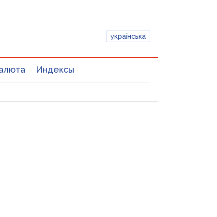
українська
алюта
Индексы