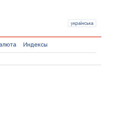
українська
алюта
Индексы