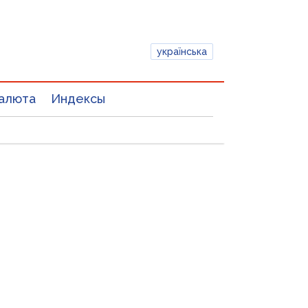
українська
алюта
Индексы