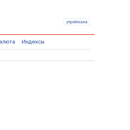
українська
алюта
Индексы