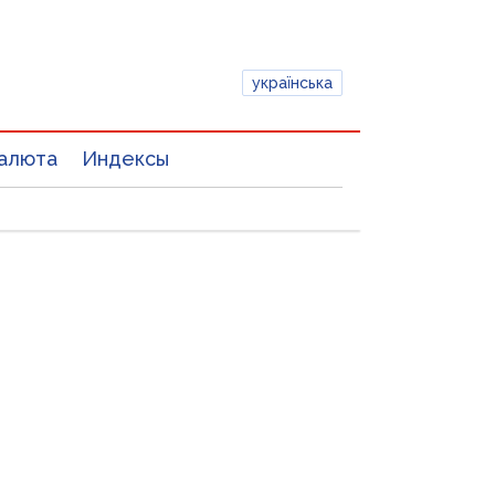
українська
алюта
Индексы