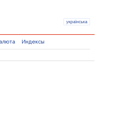
українська
алюта
Индексы