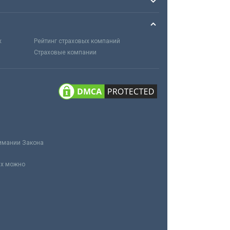
х
Рейтинг страховых компаний
Страховые компании
нимании Закона
ах можно