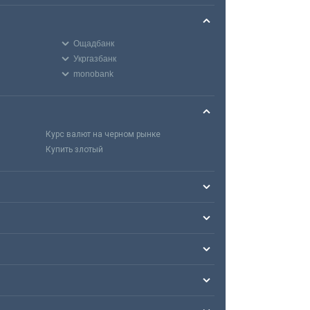
Ощадбанк
Укргазбанк
monobank
Курс валют на черном рынке
Купить злотый