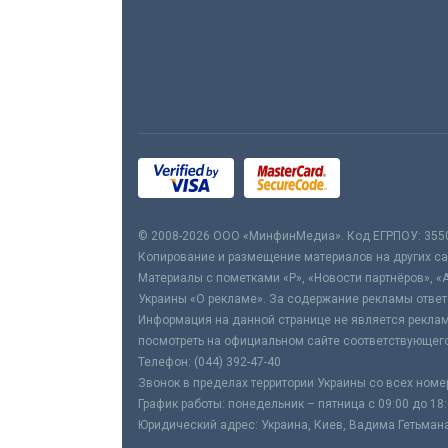
© 2008-2026 ООО «МинфинМедиа». Код ЕГРПОУ: 355
Копирование и размещение материалов на других сай
Материалы с пометками «Р», «Новости партнёров», «
Украины «О рекламе». За содержание рекламы ответ
Информация на данной странице не является реклам
посмотреть на официальном сайте соответствующего
Телефон: (044) 392-47-40
Звонок в пределах территории Украины со всех номе
График работы: понедельник – пятница с 09:00 до 18
Юридический адрес: Украина, Киев, Вадима Гетьмана,