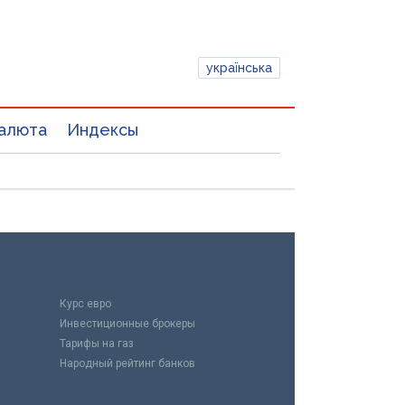
українська
алюта
Индексы
Курс евро
Инвестиционные брокеры
Тарифы на газ
Народный рейтинг банков