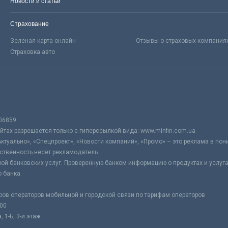
Новости и статьи
Страхование
Зеленая карта онлайн
Отзывы о страховых компания
Страховка авто
06859
тах разрешается только с гиперссылкой вида: www.minfin.com.ua
Актуально», «Спецпроект», «Новости компаний», «Промо» – это реклама в по
ственность несёт рекламодатель.
ой банковских услуг. Проверенную банком информацию о продуктах и услуг
 банка.
ров операторов мобильной и городской связи по тарифам операторов
:00
 1-Б, 3-й этаж