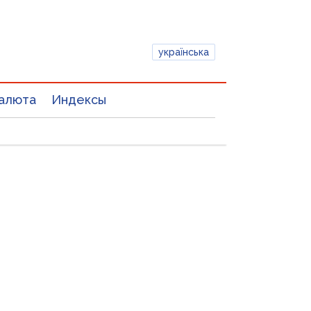
українська
алюта
Индексы