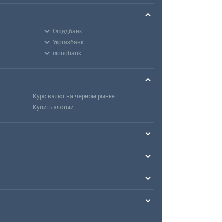
Ощадбанк
Укргазбанк
monobank
Курс валют на черном рынке
Купить злотый