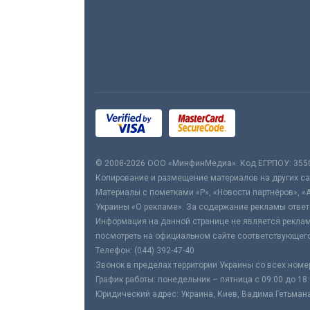
© 2008-2026 ООО «МинфинМедиа». Код ЕГРПОУ: 355
Копирование и размещение материалов на других сай
Материалы с пометками «Р», «Новости партнёров», «
Украины «О рекламе». За содержание рекламы ответ
Информация на данной странице не является реклам
посмотреть на официальном сайте соответствующего
Телефон: (044) 392-47-40
Звонок в пределах территории Украины со всех номе
График работы: понедельник – пятница с 09:00 до 18
Юридический адрес: Украина, Киев, Вадима Гетьмана,