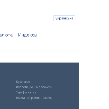
українська
алюта
Индексы
Курс евро
Инвестиционные брокеры
Тарифы на газ
Народный рейтинг банков