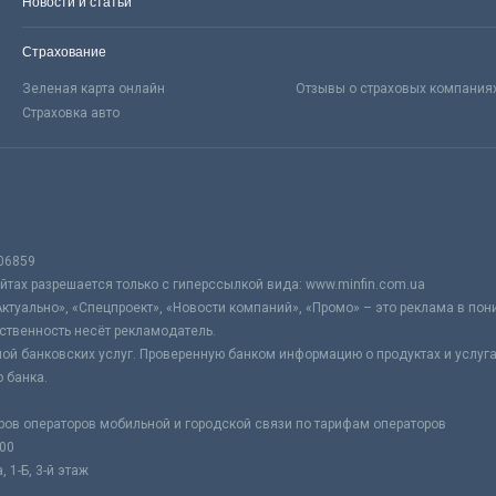
Новости и статьи
Страхование
Зеленая карта онлайн
Отзывы о страховых компания
Страховка авто
06859
тах разрешается только с гиперссылкой вида: www.minfin.com.ua
Актуально», «Спецпроект», «Новости компаний», «Промо» – это реклама в по
ственность несёт рекламодатель.
ой банковских услуг. Проверенную банком информацию о продуктах и услуг
 банка.
ров операторов мобильной и городской связи по тарифам операторов
:00
 1-Б, 3-й этаж