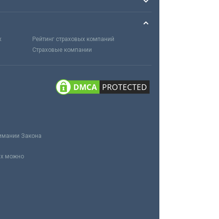
х
Рейтинг страховых компаний
Страховые компании
нимании Закона
ах можно