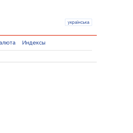
українська
алюта
Индексы