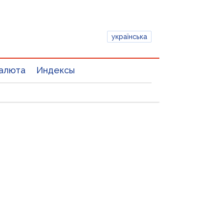
українська
алюта
Индексы