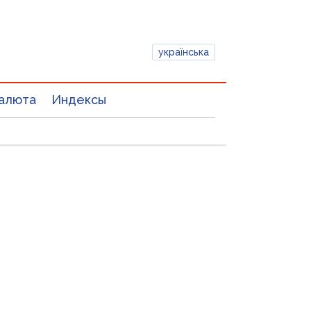
українська
алюта
Индексы