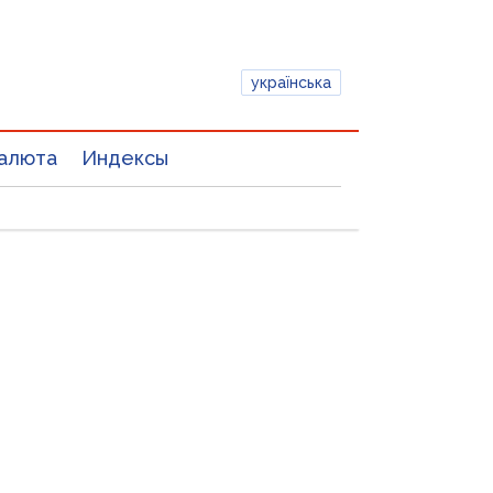
українська
алюта
Индексы