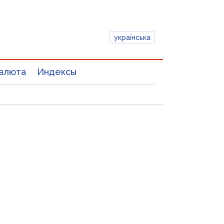
українська
алюта
Индексы