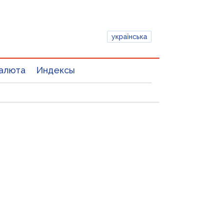
українська
алюта
Индексы