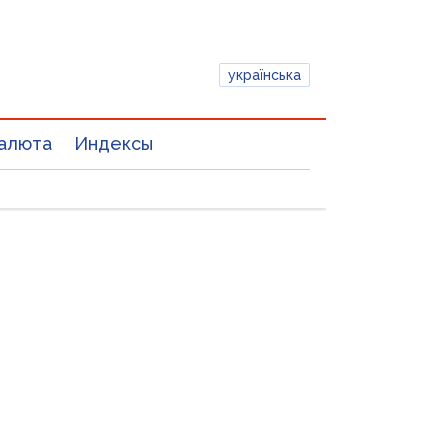
українська
алюта
Индексы