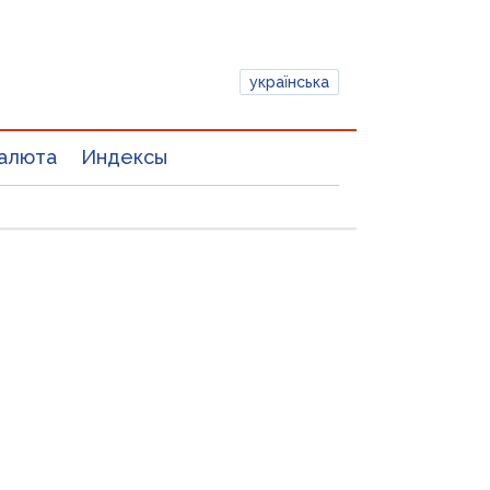
українська
алюта
Индексы