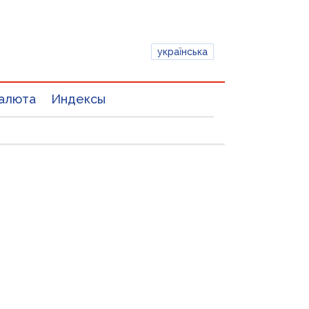
українська
алюта
Индексы