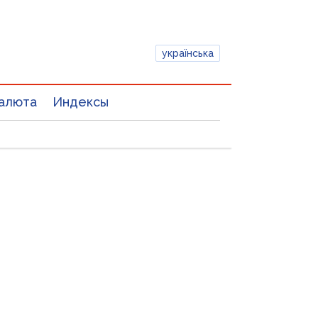
українська
алюта
Индексы