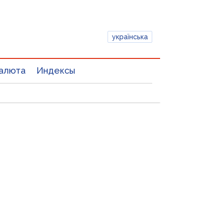
українська
алюта
Индексы