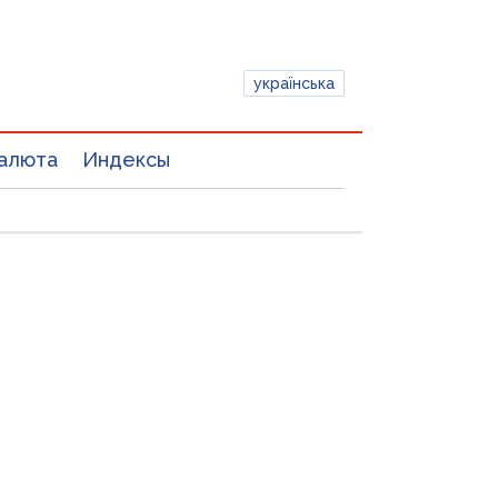
українська
алюта
Индексы