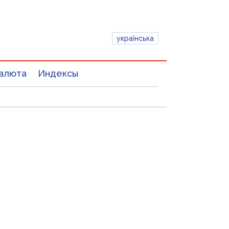
українська
алюта
Индексы