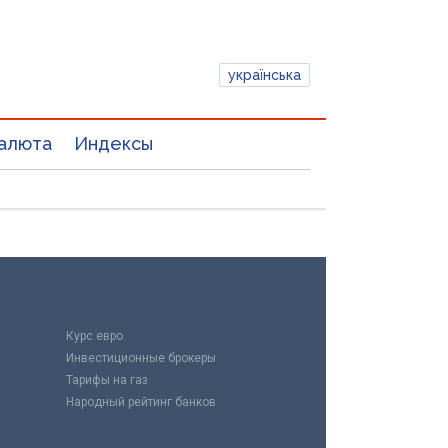
українська
алюта
Индексы
Курс евро
Инвестиционные брокеры
Тарифы на газ
Народный рейтинг банков