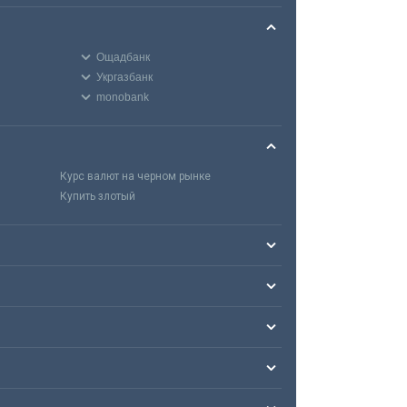
Ощадбанк
Укргазбанк
monobank
Курс валют на черном рынке
Купить злотый