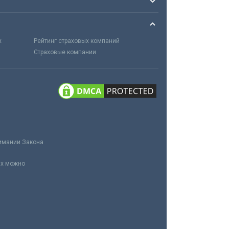
х
Рейтинг страховых компаний
Страховые компании
нимании Закона
ах можно