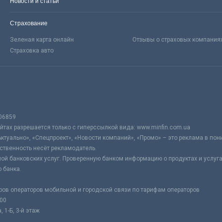
Новости и статьи
Страхование
Зеленая карта онлайн
Отзывы о страховых компания
Страховка авто
06859
тах разрешается только с гиперссылкой вида: www.minfin.com.ua
Актуально», «Спецпроект», «Новости компаний», «Промо» – это реклама в по
ственность несёт рекламодатель.
ой банковских услуг. Проверенную банком информацию о продуктах и услуг
 банка.
ров операторов мобильной и городской связи по тарифам операторов
:00
 1-Б, 3-й этаж