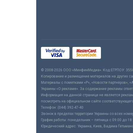
© 2008-2026 ООО «МинфинМедиа». Код ЕГРПОУ: 355
Копирование и размещение материалов на других сай
Материалы с пометками «Р», «Новости партнёров», «
Украины «О рекламе». За содержание рекламы ответ
Информация на данной странице не является реклам
посмотреть на официальном сайте соответствующего
Телефон: (044) 392-47-40
Звонок в пределах территории Украины со всех номе
График работы: понедельник – пятница с 09:00 до 18
Юридический адрес: Украина, Киев, Вадима Гетьмана,