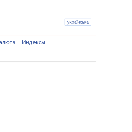
українська
алюта
Индексы