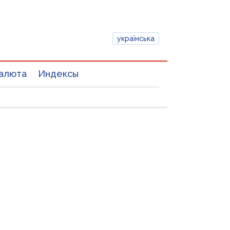
українська
алюта
Индексы