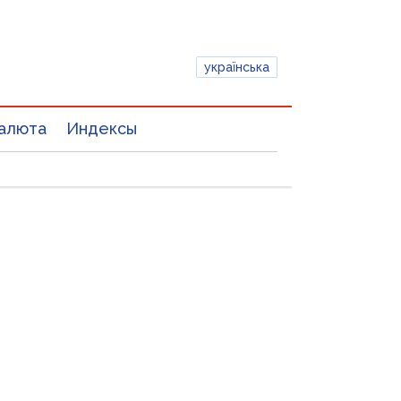
українська
алюта
Индексы