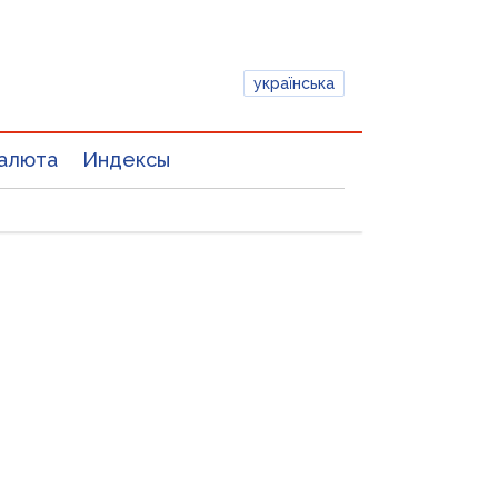
українська
алюта
Индексы