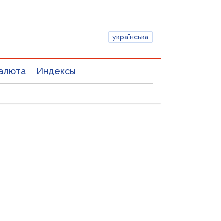
українська
алюта
Индексы