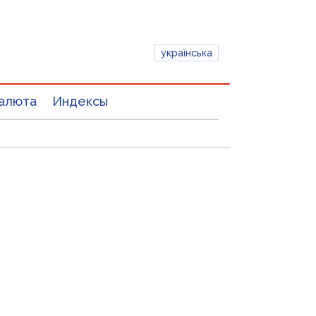
українська
алюта
Индексы