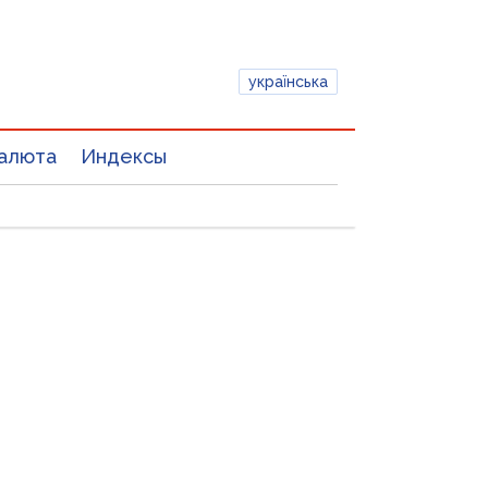
українська
алюта
Индексы