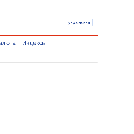
українська
алюта
Индексы