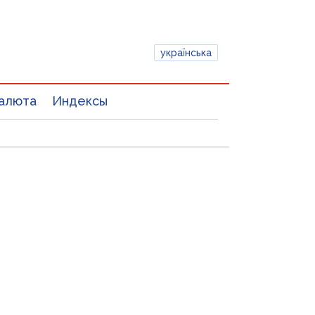
українська
алюта
Индексы