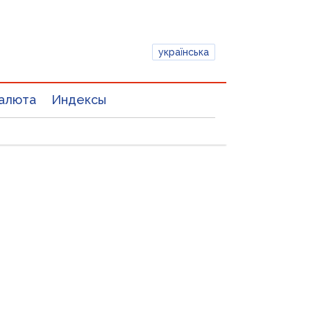
українська
алюта
Индексы