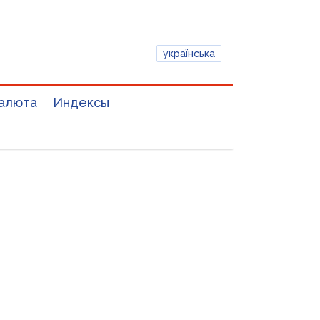
українська
алюта
Индексы