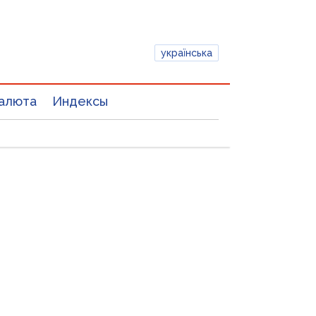
українська
алюта
Индексы