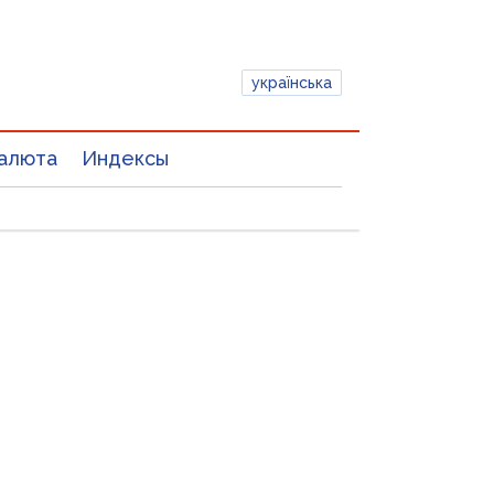
українська
алюта
Индексы