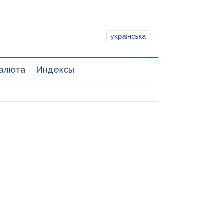
українська
алюта
Индексы