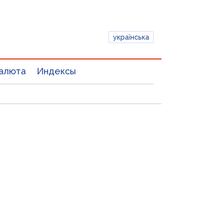
українська
алюта
Индексы