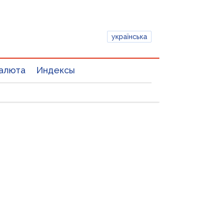
українська
алюта
Индексы