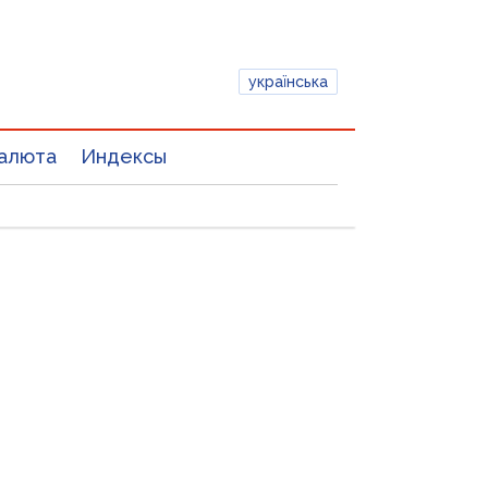
українська
алюта
Индексы