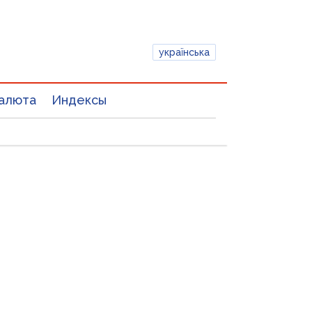
українська
алюта
Индексы