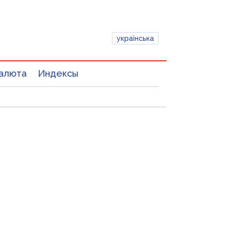
українська
алюта
Индексы