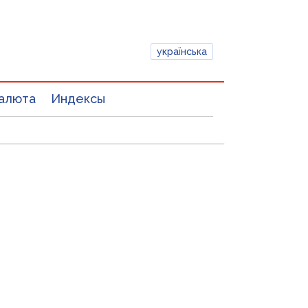
українська
алюта
Индексы