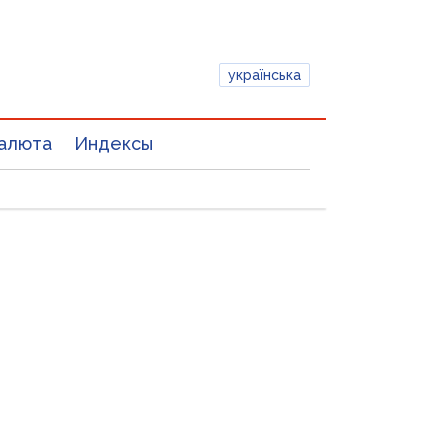
українська
алюта
Индексы