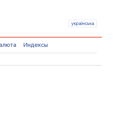
українська
алюта
Индексы