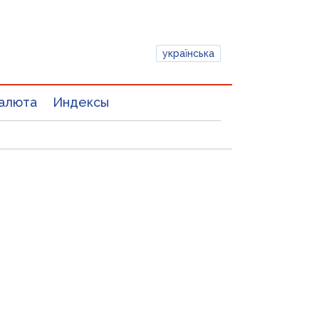
українська
алюта
Индексы